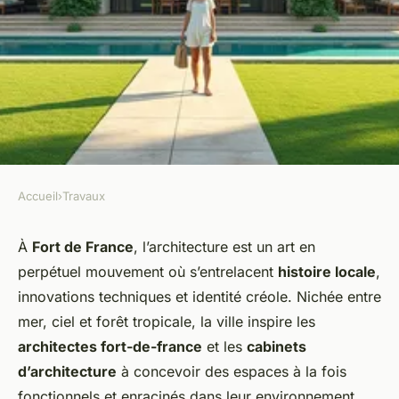
Accueil
›
Travaux
TRAVAUX
L'architecture à fort de france
À
Fort de France
, l’architecture est un art en
perpétuel mouvement où s’entrelacent
histoire locale
,
: imaginer, construire et
innovations techniques et identité créole. Nichée entre
valoriser chaque espace
mer, ciel et forêt tropicale, la ville inspire les
architectes fort-de-france
et les
cabinets
Zoé
•
23 octobre 2025
•
6 min de lecture
d’architecture
à concevoir des espaces à la fois
fonctionnels et enracinés dans leur environnement.