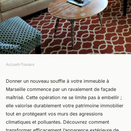
Accueil
›
Travaux
TRAVAUX
Ravalement de façade à
Donner un nouveau souffle à votre immeuble à
Marseille commence par un ravalement de façade
marseille : transformez
maîtrisé. Cette opération ne se limite pas à embellir ;
l'apparence de votre
elle valorise durablement votre patrimoine immobilier
immeuble
tout en protégeant vos murs des agressions
climatiques et polluantes. Découvrez comment
Zoé
•
16 octobre 2025
•
6 min de lecture
transformer efficacement l’apparence extérieure de