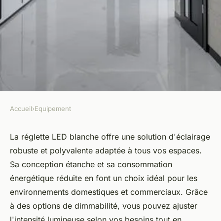
Accueil
›
Equipement
EQUIPEMENT
Réglette LED blanche :
La réglette LED blanche offre une solution d'éclairage
robuste et polyvalente adaptée à tous vos espaces.
éclairage robuste pour tous
Sa conception étanche et sa consommation
vos espaces
énergétique réduite en font un choix idéal pour les
environnements domestiques et commerciaux. Grâce
Zoé
•
18 avril 2025
•
3 min de lecture
à des options de dimmabilité, vous pouvez ajuster
l'intensité lumineuse selon vos besoins tout en