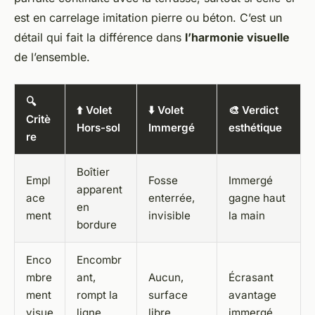
est en carrelage imitation pierre ou béton. C’est un
détail qui fait la différence dans
l’harmonie visuelle
de l’ensemble.
🔍
⬆️ Volet
⬇️ Volet
🎨 Verdict
Critè
Hors-sol
Immergé
esthétique
re
Boîtier
Empl
Fosse
Immergé
apparent
ace
enterrée,
gagne haut
en
ment
invisible
la main
bordure
Enco
Encombr
mbre
ant,
Aucun,
Écrasant
ment
rompt la
surface
avantage
visue
ligne
libre
immergé