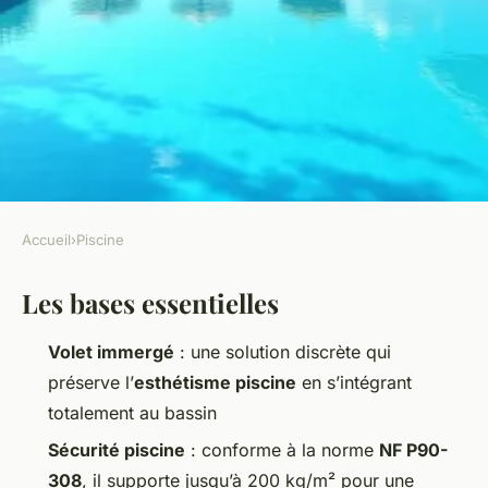
Accueil
›
Piscine
PISCINE
Les bases essentielles
Volet roulant immergé :
comment transformer
Volet immergé
: une solution discrète qui
l'esthétique de votre piscine
préserve l’
esthétisme piscine
en s’intégrant
totalement au bassin
Blancheline
•
01/06/2026 08:56
•
8 min de lecture
Sécurité piscine
: conforme à la norme
NF P90-
308
, il supporte jusqu’à 200 kg/m² pour une