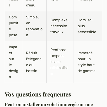
l
d’eau
Com
Simple,
Complexe,
Hors-sol
plexit
en
nécessite
plus
é
rénovatio
travaux
accessible
pose
n
Impa
Renforce
ct
Réduit
Immergé
l’aspect
sur
l’éléganc
pour un
luxe et
le
e du
style haut
minimalist
desig
bassin
de gamme
e
n
Vos questions fréquentes
Peut-on installer un volet immergé sur une