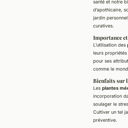
Votre Jardin
santé et notre 
d’apothicaire
, s
jardin personnel
Zoé
•
23 mars 2025
•
7 min de lecture
curatives.
Importance et
L’utilisation des
leurs propriété
pour ses attribu
comme le mond
Bienfaits sur 
Les
plantes méd
incorporation da
soulager le stre
Cultiver un tel 
préventive.