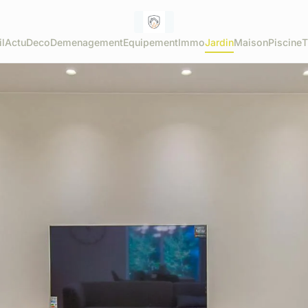
l
Actu
Deco
Demenagement
Equipement
Immo
Jardin
Maison
Piscine
T