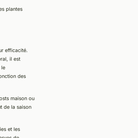
es plantes
r efficacité.
al, il est
 le
onction des
posts maison ou
t de la saison
es et les
larves de