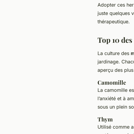
Adopter ces her
juste quelques v
thérapeutique.
Top 10 des
La culture des
m
jardinage. Chac
aperçu des plus 
Camomille
La camomille est
l’anxiété et à a
sous un plein sol
Thym
Utilisé comme a