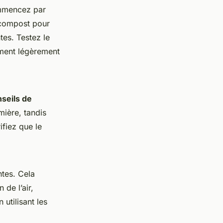
mmencez par
u compost pour
tes. Testez le
ement légèrement
seils de
mière, tandis
ifiez que le
ntes. Cela
 de l’air,
utilisant les