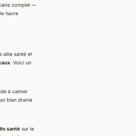
icaire complet —
le havre
 allie santé et
icaux
. Voici un
aide à calmer
sol bien drainé
its santé
sur le