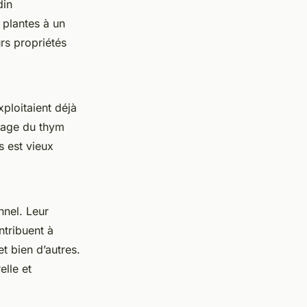
din
 plantes à un
rs propriétés
ploitaient déjà
usage du thym
s est vieux
nnel. Leur
ntribuent à
et bien d’autres.
elle et