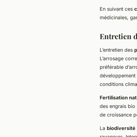
En suivant ces
c
médicinales, ga
Entretien 
L’entretien des
p
L’arrosage corre
préférable d’ar
développement d
conditions clim
Fertilisation na
des engrais bio 
de croissance p
La
biodiversité
ravageurs. Inte