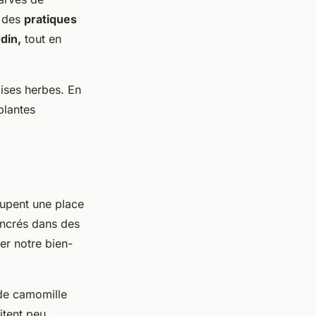
r des
pratiques
rdin,
tout en
aises herbes. En
plantes
pent une place
ancrés dans des
er notre bien-
 de camomille
itent peu