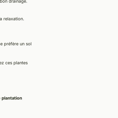
 bon drainage.
a relaxation.
lle préfère un sol
ez ces plantes
 plantation