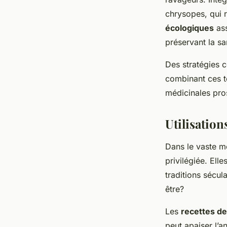
chrysopes, qui r
écologiques
ass
préservant la sa
Des stratégies c
combinant ces t
médicinales pro
Utilisation
Dans le vaste 
privilégiée. Ell
traditions sécul
être?
Les
recettes d
peut apaiser l’a