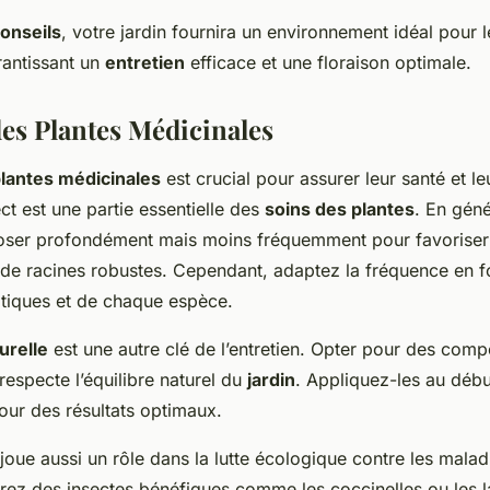
onseils
, votre jardin fournira un environnement idéal pour l
rantissant un
entretien
efficace et une floraison optimale.
des Plantes Médicinales
lantes médicinales
est crucial pour assurer leur santé et leu
ct est une partie essentielle des
soins des plantes
. En génér
roser profondément mais moins fréquemment pour favoriser
e racines robustes. Cependant, adaptez la fréquence en f
atiques et de chaque espèce.
turelle
est une autre clé de l’entretien. Opter pour des com
respecte l’équilibre naturel du
jardin
. Appliquez-les au débu
our des résultats optimaux.
joue aussi un rôle dans la lutte écologique contre les maladi
grez des insectes bénéfiques comme les coccinelles ou les 