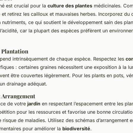
né est crucial pour la
culture des plantes
médicinales. Co
e et retirez les cailloux et mauvaises herbes. Incorporez d
en nutriments, ce qui soutient le développement sain des plan
l’acidité, car la plupart des espèces préfèrent un environn
 Plantation
épend intrinsèquement de chaque espèce. Respectez les
con
fiques : certaines graines nécessitent une exposition à la lu
vent être couvertes légèrement. Pour les plants en pots, vér
 un drainage adéquat.
t Arrangement
ace de votre
jardin
en respectant l’espacement entre les pla
étition pour les ressources et favorise une bonne circulation
le risque de maladies. Utilisez des schémas d’arrangement en 
mentaires pour améliorer la
biodiversité
.