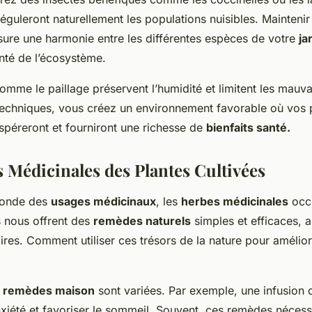
éguleront naturellement les populations nuisibles. Mainteni
ure une harmonie entre les différentes espèces de votre
ja
nté de l’écosystème.
omme le paillage préservent l’humidité et limitent les mauv
echniques, vous créez un environnement favorable où vos 
spéreront et fourniront une richesse de
bienfaits santé.
s Médicinales des Plantes Cultivées
monde des
usages médicinaux
, les
herbes médicinales
occu
es nous offrent des
remèdes naturels
simples et efficaces, 
aires. Comment utiliser ces trésors de la nature pour amélior
e remèdes maison
sont variées. Par exemple, une infusion
nxiété et favoriser le sommeil. Souvent, ces remèdes nécess