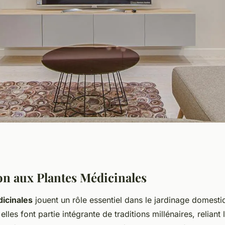
e Apothicaire : Les
on aux Plantes Médicinales
icinales
jouent un rôle essentiel dans le jardinage domesti
Médicinales pour
lles font partie intégrante de traditions millénaires, reliant 